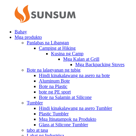
Bahay
Mga produkto
Panlabas na Libangan
Camping at Hiking
Kusina ng Camp
Mga Kalan at Grill
Mga Backpacking Stoves
Bote na lalagyanan ng tubig
Hindi kinakalawang na asero na bote
Aluminum Bote
Bote na Plastic
bote ng PE sport
Bote na Salamin at Silicone
Tumbler
Hindi kinakalawang na asero Tumbler
Plastic Tumbler
Mga Itinatampok na Produkto
Glass at Silicone Tumbler
tabo at tasa
Lahat ng Industriya