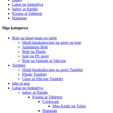
Lahat ng Industriya
bahay at Hardin
Kusina at Tabletop
Hapunan
Mga kategorya
Bote na lalagyanan ng tubig
Hindi kinakalawang na asero na bote
Aluminum Bote
Bote na Plastic
bote ng PE sport
Bote na Salamin at Silicone
Tumbler
Hindi kinakalawang na asero Tumbler
Plastic Tumbler
Glass at Silicone Tumbler
tabo at tasa
Lahat ng Industriya
bahay at Hardin
Kusina at Tabletop
Cookware
Mga Kettle ng Tubig
Hapunan