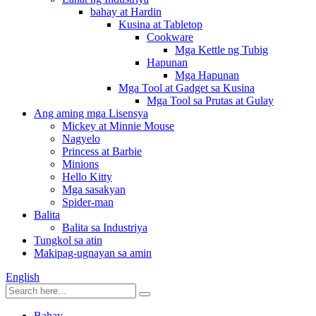
bahay at Hardin
Kusina at Tabletop
Cookware
Mga Kettle ng Tubig
Hapunan
Mga Hapunan
Mga Tool at Gadget sa Kusina
Mga Tool sa Prutas at Gulay
Ang aming mga Lisensya
Mickey at Minnie Mouse
Nagyelo
Princess at Barbie
Minions
Hello Kitty
Mga sasakyan
Spider-man
Balita
Balita sa Industriya
Tungkol sa atin
Makipag-ugnayan sa amin
English
Bahay