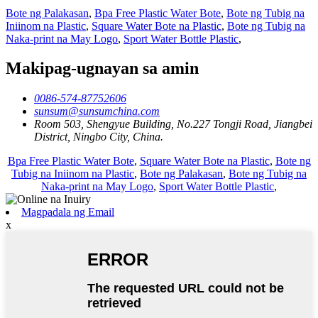
Bote ng Palakasan
,
Bpa Free Plastic Water Bote
,
Bote ng Tubig na
Iniinom na Plastic
,
Square Water Bote na Plastic
,
Bote ng Tubig na
Naka-print na May Logo
,
Sport Water Bottle Plastic
,
Makipag-ugnayan sa amin
0086-574-87752606
sunsum@sunsumchina.com
Room 503, Shengyue Building, No.227 Tongji Road, Jiangbei
District, Ningbo City, China.
Bpa Free Plastic Water Bote
,
Square Water Bote na Plastic
,
Bote ng
Tubig na Iniinom na Plastic
,
Bote ng Palakasan
,
Bote ng Tubig na
Naka-print na May Logo
,
Sport Water Bottle Plastic
,
Magpadala ng Email
x