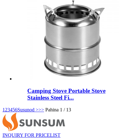
Camping Stove Portable Stove
Stainless Steel Fi...
1
2
3
4
5
6
Susunod >
>>
Pahina 1 / 13
INQUIRY FOR PRICELIST