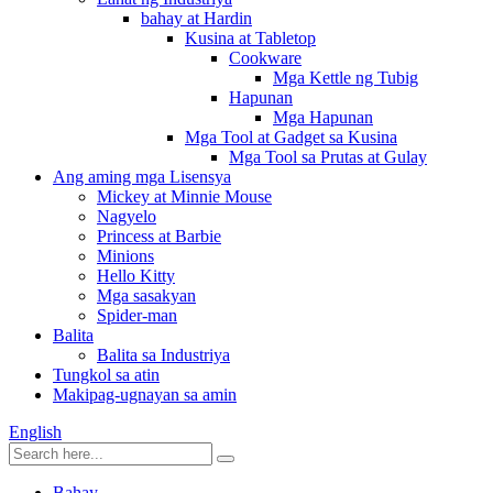
bahay at Hardin
Kusina at Tabletop
Cookware
Mga Kettle ng Tubig
Hapunan
Mga Hapunan
Mga Tool at Gadget sa Kusina
Mga Tool sa Prutas at Gulay
Ang aming mga Lisensya
Mickey at Minnie Mouse
Nagyelo
Princess at Barbie
Minions
Hello Kitty
Mga sasakyan
Spider-man
Balita
Balita sa Industriya
Tungkol sa atin
Makipag-ugnayan sa amin
English
Bahay