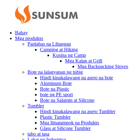
Bahay
Mga produkto
Panlabas na Libangan
Camping at Hiking
Kusina ng Camp
Mga Kalan at Grill
Mga Backpacking Stoves
Bote na lalagyanan ng tubig
Hindi kinakalawang na asero na bote
Aluminum Bote
Bote na Plastic
bote ng PE sport
Bote na Salamin at Silicone
Tumbler
Hindi kinakalawang na asero Tumbler
Plastic Tumbler
Mga Itinatampok na Produkto
Glass at Silicone Tumbler
tabo at tasa
Lahat ng Industriya