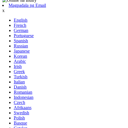
Magpadala ng Email
x
English
French
German
Portuguese
Spanish
Russian
Japanese
Korean
Arabic
Irish
Greek
Turkish
Italian
Danish
Romanian
Indonesian
Czech
Afrikaans
Swedish
Polish
Basque