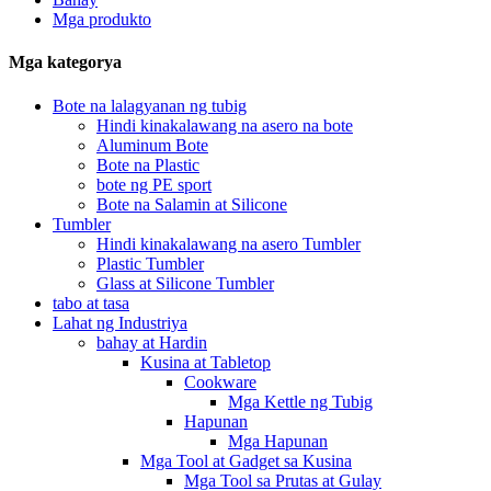
Mga produkto
Mga kategorya
Bote na lalagyanan ng tubig
Hindi kinakalawang na asero na bote
Aluminum Bote
Bote na Plastic
bote ng PE sport
Bote na Salamin at Silicone
Tumbler
Hindi kinakalawang na asero Tumbler
Plastic Tumbler
Glass at Silicone Tumbler
tabo at tasa
Lahat ng Industriya
bahay at Hardin
Kusina at Tabletop
Cookware
Mga Kettle ng Tubig
Hapunan
Mga Hapunan
Mga Tool at Gadget sa Kusina
Mga Tool sa Prutas at Gulay