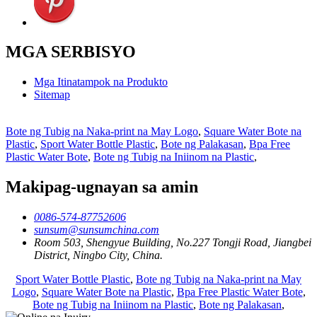
MGA SERBISYO
Mga Itinatampok na Produkto
Sitemap
Bote ng Tubig na Naka-print na May Logo
,
Square Water Bote na
Plastic
,
Sport Water Bottle Plastic
,
Bote ng Palakasan
,
Bpa Free
Plastic Water Bote
,
Bote ng Tubig na Iniinom na Plastic
,
Makipag-ugnayan sa amin
0086-574-87752606
sunsum@sunsumchina.com
Room 503, Shengyue Building, No.227 Tongji Road, Jiangbei
District, Ningbo City, China.
Sport Water Bottle Plastic
,
Bote ng Tubig na Naka-print na May
Logo
,
Square Water Bote na Plastic
,
Bpa Free Plastic Water Bote
,
Bote ng Tubig na Iniinom na Plastic
,
Bote ng Palakasan
,