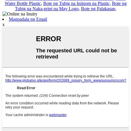
Water Bottle Plastic
,
Bote ng Tubig na Iniinom na Plastic
,
Bote ng
Tubig na Naka-print na May Logo
,
Bote ng Palakasan
,
Magpadala ng Email
x