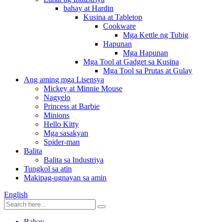
bahay at Hardin
Kusina at Tabletop
Cookware
Mga Kettle ng Tubig
Hapunan
Mga Hapunan
Mga Tool at Gadget sa Kusina
Mga Tool sa Prutas at Gulay
Ang aming mga Lisensya
Mickey at Minnie Mouse
Nagyelo
Princess at Barbie
Minions
Hello Kitty
Mga sasakyan
Spider-man
Balita
Balita sa Industriya
Tungkol sa atin
Makipag-ugnayan sa amin
English
Bahay