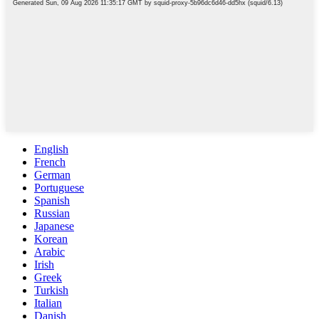
English
French
German
Portuguese
Spanish
Russian
Japanese
Korean
Arabic
Irish
Greek
Turkish
Italian
Danish