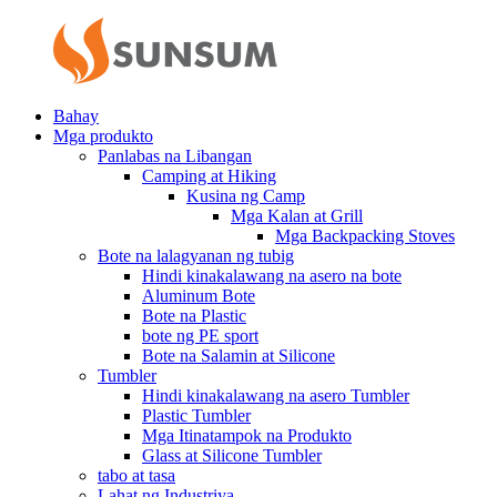
Bahay
Mga produkto
Panlabas na Libangan
Camping at Hiking
Kusina ng Camp
Mga Kalan at Grill
Mga Backpacking Stoves
Bote na lalagyanan ng tubig
Hindi kinakalawang na asero na bote
Aluminum Bote
Bote na Plastic
bote ng PE sport
Bote na Salamin at Silicone
Tumbler
Hindi kinakalawang na asero Tumbler
Plastic Tumbler
Mga Itinatampok na Produkto
Glass at Silicone Tumbler
tabo at tasa
Lahat ng Industriya