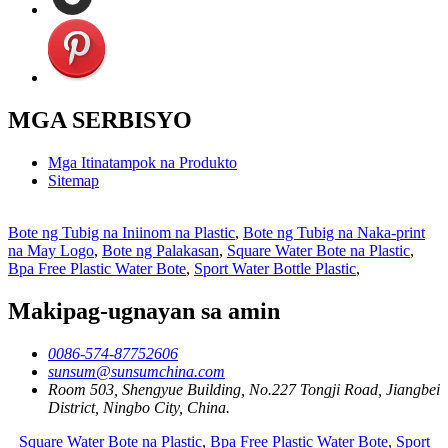
MGA SERBISYO
Mga Itinatampok na Produkto
Sitemap
Bote ng Tubig na Iniinom na Plastic
,
Bote ng Tubig na Naka-print
na May Logo
,
Bote ng Palakasan
,
Square Water Bote na Plastic
,
Bpa Free Plastic Water Bote
,
Sport Water Bottle Plastic
,
Makipag-ugnayan sa amin
0086-574-87752606
sunsum@sunsumchina.com
Room 503, Shengyue Building, No.227 Tongji Road, Jiangbei
District, Ningbo City, China.
Square Water Bote na Plastic
,
Bpa Free Plastic Water Bote
,
Sport